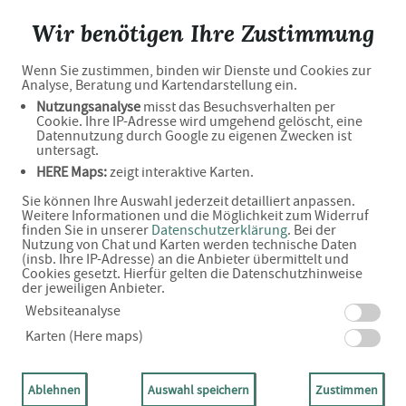
staggenborg die apotheke
Wir benötigen Ihre Zustimmung
Wenn Sie zustimmen, binden wir Dienste und Cookies zur
Analyse, Beratung und Kartendarstellung ein.
Unverbindliche
Nutzungsanalyse
misst das Besuchsverhalten per
Cookie. Ihre IP-Adresse wird umgehend gelöscht, eine
Arzneimittel-Reservierung
Datennutzung durch Google zu eigenen Zwecken ist
untersagt.
HERE Maps:
zeigt interaktive Karten.
staggenborg die apotheke
Sie können Ihre Auswahl jederzeit detailliert anpassen.
Andreas-Clausen-Str. 2, 25813 Husum
Weitere Informationen und die Möglichkeit zum Widerruf
finden Sie in unserer
Datenschutzerklärung
. Bei der
Nutzung von Chat und Karten werden technische Daten
Eine Bearbeitung und Abholung der unverbindlichen
(insb. Ihre IP-Adresse) an die Anbieter übermittelt und
Cookies gesetzt. Hierfür gelten die Datenschutzhinweise
Arzneimittel-Reservierung ist nur während der
der jeweiligen Anbieter.
Websiteanalyse
Öffnungszeiten möglich.
Karten (Here maps)
Ablehnen
Auswahl speichern
Zustimmen