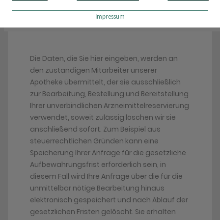
Impressum
Die Daten, die Sie hier eingeben, werden an
den zuständigen Mitarbeiter unserer
Apotheke übermittelt, der sie ausschließlich
zur Bearbeitung, Bestellung und Bereitstellung
Ihrer unverbindlichen Arzneimittelreservierung
verwendet, soweit zulässig löschen wir sie
anschließend sofort. Zum Beispiel aus
steuerrechtlichen Gründen kann eine
Speicherung Ihrer Anfrage für die gesetzliche
Aufbewahrungsfrist erforderlich sein, in
diesem Fall wird Ihre Anfrage über die für die
unmittelbar nötige Bearbeitung hinaus
elektronisch gespeichert und nach Ablauf der
gesetzlichen Fristen gelöscht. Sie erhalten